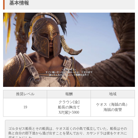
基本情報
推奨レベル
報酬
地域
クラウン[金]
ケオス（海賊の島）
19
船長の胸当て
海賊の復讐
XP[紫]+5900
ゴルタゼス船長とその船員は、ケオス近くの小島で孤立していた。船長はその
島と自分の部下達から逃げ出すことを望んでおり、カサンドラは彼をケオスに
戻すことにした