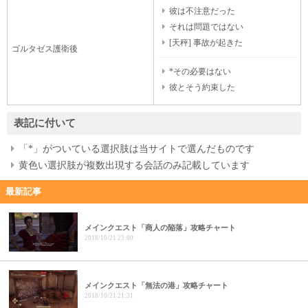
彼は不注意だった
それは問題ではない
[天秤] 事故が起きた
ゴルタゼス護衛後
*その必要はない
彼とそう約束した
表記に付いて
「*」がついている選択肢は当サイトで選んだものです
黄色い選択肢が複数出現する会話のみ記載しています
最新記事
メインクエスト「商人の陥落」攻略チャート
2018/10/21 23:00
メインクエスト「無法の港」攻略チャート
2018/10/21 21:31