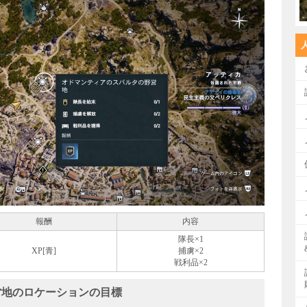
報酬
内容
隊長×1
XP[青]
捕虜×2
戦利品×2
営地のロケーションの目標