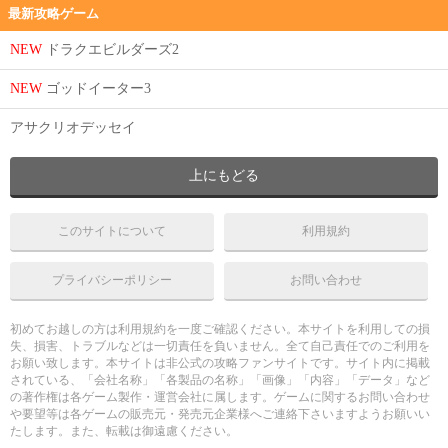
最新攻略ゲーム
NEW
ドラクエビルダーズ2
NEW
ゴッドイーター3
アサクリオデッセイ
上にもどる
このサイトについて
利用規約
プライバシーポリシー
お問い合わせ
初めてお越しの方は利用規約を一度ご確認ください。本サイトを利用しての損
失、損害、トラブルなどは一切責任を負いません。全て自己責任でのご利用を
お願い致します。本サイトは非公式の攻略ファンサイトです。サイト内に掲載
されている、「会社名称」「各製品の名称」「画像」「内容」「データ」など
の著作権は各ゲーム製作・運営会社に属します。ゲームに関するお問い合わせ
や要望等は各ゲームの販売元・発売元企業様へご連絡下さいますようお願いい
たします。また、転載は御遠慮ください。