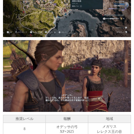
推奨レベル
報酬
地域
メガリス
オデッサの弓
8
XP+2625
レレクス王の谷