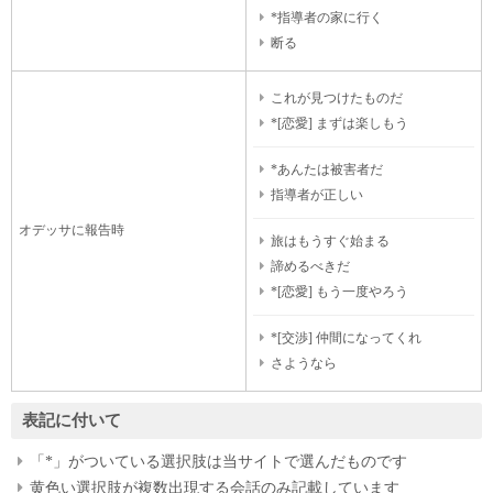
*指導者の家に行く
断る
これが見つけたものだ
*[恋愛] まずは楽しもう
*あんたは被害者だ
指導者が正しい
オデッサに報告時
旅はもうすぐ始まる
諦めるべきだ
*[恋愛] もう一度やろう
*[交渉] 仲間になってくれ
さようなら
表記に付いて
「*」がついている選択肢は当サイトで選んだものです
黄色い選択肢が複数出現する会話のみ記載しています