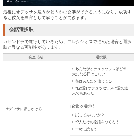
最後にオデッサを雇うかどうかの交渉ができるようになり、成功す
ると彼女を副官として雇うことができます。
会話選択肢
カサンドラで進行しているため、アレクシオスで進めた場合と選択
肢と異なる可能性があります。
発生時期
選択肢
あんたがオデュッセウスほど偉
大になる日はこない
私はあんたを信じてる
*[恋愛] オデュッセウスは愛の達
人でもあった
[恋愛]を選択時
オデッサに話しかける
試してみないか？
*2人だけの物語をつくろう
一緒に読もう