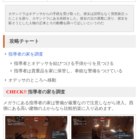
カサンドラはオデッサからの手紙を受け取った。彼女は説明もなく突然旅立っ
たことを謝り、カサンドラにある依頼をした。彼女の父の屋敷に戻り、彼女を
殺そうとした人物の正体とその動機を調べてほしいというのだ
攻略チャート
指導者の家を調査
指導者とオデッサを結びつける手掛かりを見つける
指導者は貴重品を家に保管し、拳銃な警備をつけている
オデッサのところへ移動
CHECK!!
指導者の家を調査
メガラにある指導者の家は警備が厳重なので注意しながら潜入。西
側にある高い建物の上からなら比較的楽に入り込めます。