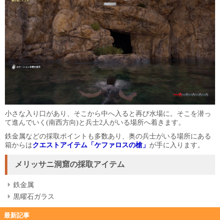
小さな入り口があり、そこから中へ入ると再び水場に。そこを潜っ
て進んでいく(南西方向)と兵士2人がいる場所へ着きます。
鉄金属などの採取ポイントも多数あり、奥の兵士がいる場所にある
箱からは
クエストアイテム「ケファロスの槍」
が手に入ります。
メリッサニ洞窟の採取アイテム
鉄金属
黒曜石ガラス
最新記事