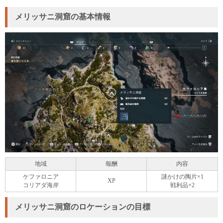
メリッサニ洞窟の基本情報
地域
報酬
内容
ケファロニア
謎かけの陶片×1
XP
コリアダ海岸
戦利品×2
メリッサニ洞窟のロケーションの目標