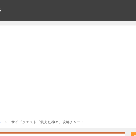
略
略
サイドクエスト「飢えた神々」攻略チャート