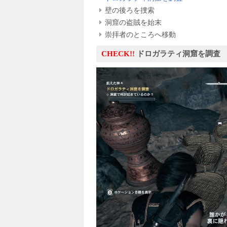
壁の後ろを捜索
洞窟の盗賊を始末
崇拝者のところへ移動
CHECK!!
ドロガラティ洞窟を調査