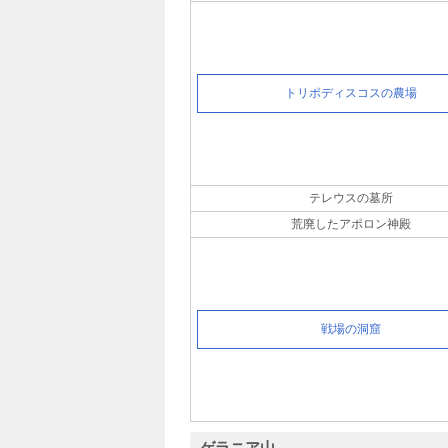
トリポディスコスの農場
テレウスの墓所
荒廃したアポロン神殿
戦場の洞窟