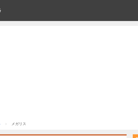
略
略
メガリス