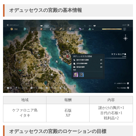
オデュッセウスの宮殿の基本情報
地域
報酬
内容
謎かけの陶片×1
ケファロニア島
石版
古代の石板×1
イタキ
XP
戦利品×2
オデュッセウスの宮殿のロケーションの目標