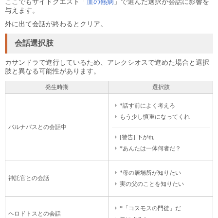
ここでもサイドクエスト「
血の熱病
」で選んだ選択が会話に影響を
与えます。
外に出て会話が終わるとクリア。
会話選択肢
カサンドラで進行しているため、アレクシオスで進めた場合と選択
肢と異なる可能性があります。
発生時期
選択肢
*話す前によく考えろ
もう少し慎重になってくれ
バルナバスとの会話中
[警告] 下がれ
*あんたは一体何者だ？
*母の居場所が知りたい
神託官との会話
実の父のことを知りたい
*「コスモスの門徒」だ
ヘロドトスとの会話