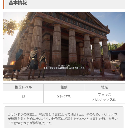
基本情報
推奨レベル
報酬
地域
フォキス
13
XP+2775
パルナッソス山
カサンドラの家族は、神託官と予言によって壊された。そのため、バルナバス
が母親を探すためにデルポイの神託官に相談したらいいと提案した時、カサン
ドラは気が進まず懐疑的だった