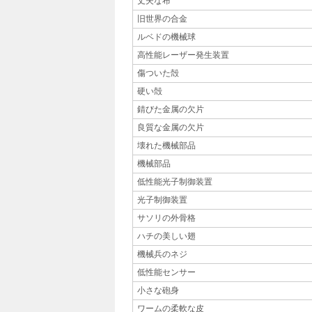
丈夫な布
旧世界の合金
ルベドの機械球
高性能レーザー発生装置
傷ついた殻
硬い殻
錆びた金属の欠片
良質な金属の欠片
壊れた機械部品
機械部品
低性能光子制御装置
光子制御装置
サソリの外骨格
ハチの美しい翅
機械兵のネジ
低性能センサー
小さな砲身
ワームの柔軟な皮