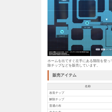
ホームを出てすぐ左手にある階段を登っ
除チップなどを販売しています。
販売アイテム
名称
改造チップ
解除チップ
普通の布