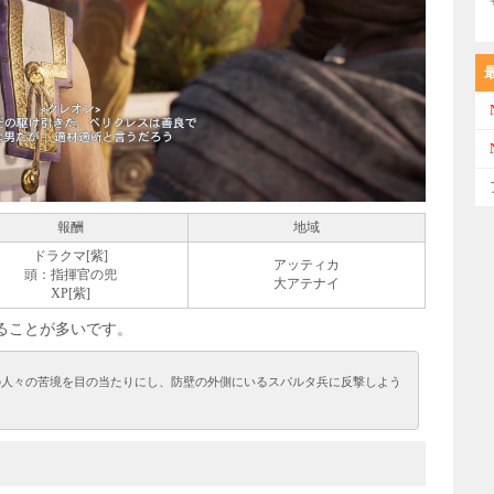
報酬
地域
ドラクマ[紫]
アッティカ
頭：指揮官の兜
大アテナイ
XP[紫]
ることが多いです。
の人々の苦境を目の当たりにし、防壁の外側にいるスパルタ兵に反撃しよう