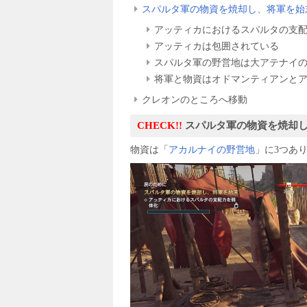
スパルタ軍の物資を焼却し、将軍を始
アッティカにおけるスパルタの支
アッティカは包囲されている
スパルタ軍の野営地は大アテナイ
将軍と物資はオドマンティアンと
クレオンのところへ移動
CHECK!!
スパルタ軍の物資を焼却
物資は「
アカルナイの野営地
」に3つあ