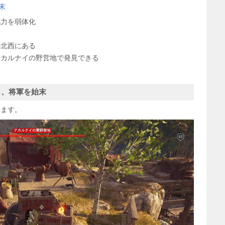
末
配力を弱体化
の北西にある
アカルナイの野営地で発見できる
し、将軍を始末
ります。