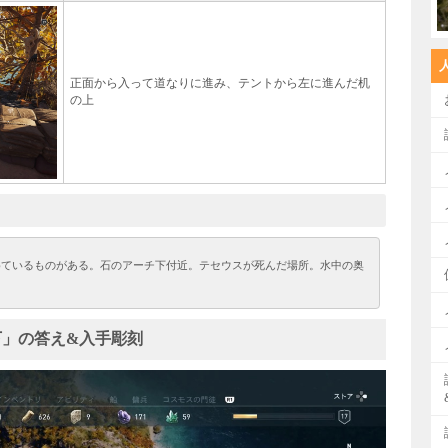
正面から入って道なりに進み、テントから左に進んだ机
の上
めているものがある。石のアーチ下付近。テセウスが死んだ場所。水中の奥
下」の答え&入手彫刻