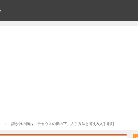
略
略
謎かけの陶片「テセウスの夢の下」入手方法と答え&入手彫刻