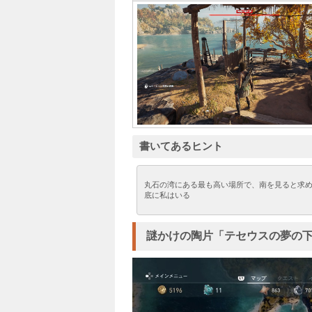
書いてあるヒント
丸石の湾にある最も高い場所で、南を見ると求
底に私はいる
謎かけの陶片「テセウスの夢の