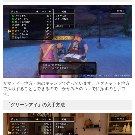
サマディー地方・南のキャンプで売っています。メダチャット地方
で採取することもできるので、かがみ石のついでに探すのも手で
す。
「グリーンアイ」の入手方法