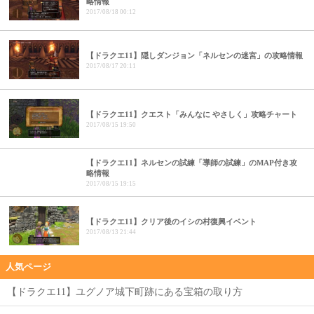
略情報
2017/08/18 00:12
【ドラクエ11】隠しダンジョン「ネルセンの迷宮」の攻略情報
2017/08/17 20:11
【ドラクエ11】クエスト「みんなに やさしく」攻略チャート
2017/08/15 19:50
【ドラクエ11】ネルセンの試練「導師の試練」のMAP付き攻
略情報
2017/08/15 19:15
【ドラクエ11】クリア後のイシの村復興イベント
2017/08/13 21:44
人気ページ
【ドラクエ11】ユグノア城下町跡にある宝箱の取り方