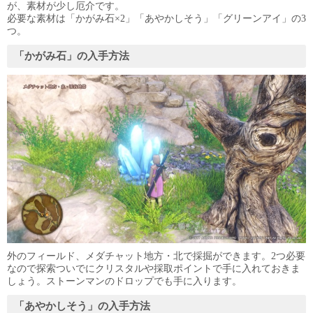
が、素材が少し厄介です。
必要な素材は「かがみ石×2」「あやかしそう」「グリーンアイ」の3
つ。
「かがみ石」の入手方法
外のフィールド、メダチャット地方・北で採掘ができます。2つ必要
なので探索ついでにクリスタルや採取ポイントで手に入れておきま
しょう。ストーンマンのドロップでも手に入ります。
「あやかしそう」の入手方法