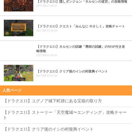
【ドラクエ11】隠しダンジョン「ネルセンの迷宮」の攻略情報
2017/08/17 20:11
【ドラクエ11】クエスト「みんなに やさしく」攻略チャート
2017/08/15 19:50
【ドラクエ11】ネルセンの試練「導師の試練」のMAP付き攻
略情報
2017/08/15 19:15
【ドラクエ11】クリア後のイシの村復興イベント
2017/08/13 21:44
人気ページ
【ドラクエ11】ユグノア城下町跡にある宝箱の取り方
【ドラクエ11】ストーリー「天空魔城〜エンディング」攻略チャー
ト
【ドラクエ11】クリア後のイシの村復興イベント