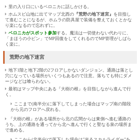
里の入り口にいるベロニカに話しかける。
ホムスビ山地に出てマップ北西の
『荒野の地下迷宮』
を目指し
て進むことになるが、ホムラの防具屋で装備を整えておくとかな
り楽になるので忘れずに。
ベロニカがスポット参加
する。魔法は一切使わない代わりに、
「まほうの小ビン」でMP回復をしてくれるのでMP管理がしばら
く楽に。
荒野の地下迷宮
地下1階と地下2階の2フロアしかないダンジョン。通路は落とし
穴になっている場所がいくつもあるので注意。落ちても特にダメ
ージなどは喰らわない。
最初はマップ中央にある『大樹の根』を目指しながら進んで行
く。
ここまで(南半分)に落下してしまった場合はマップ南の階段
から元のフロアへ戻れる。
『大樹の根』がある場所から北の広間からは東側へ進む通路の
うち、上の通路を通ってから北へ進んで行くと聖なる泉の場所ま
で進める。
ここから(北半分)で落下した場合は”光るスカルライダー”を