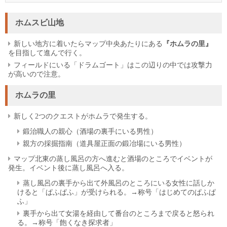
ホムスビ山地
新しい地方に着いたらマップ中央あたりにある
『ホムラの里』
を目指して進んで行く。
フィールドにいる「ドラムゴート」はこの辺りの中では攻撃力
が高いので注意。
ホムラの里
新しく2つのクエストがホムラで発生する。
鍛治職人の親心（酒場の裏手にいる男性）
親方の採掘指南（道具屋正面の鍛冶場にいる男性）
マップ北東の蒸し風呂の方へ進むと酒場のところでイベントが
発生。イベント後に蒸し風呂へ入る。
蒸し風呂の裏手から出て外風呂のところにいる女性に話しか
けると「ぱふぱふ」が受けられる。→称号「はじめてのぱふぱ
ふ」
裏手から出て女湯を経由して番台のところまで戻ると怒られ
る。→称号「飽くなき探求者」