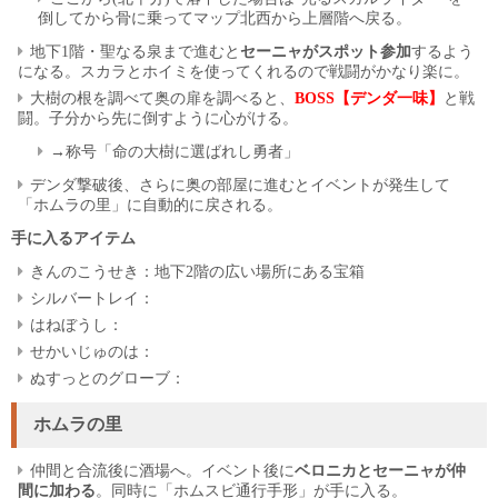
倒してから骨に乗ってマップ北西から上層階へ戻る。
地下1階・聖なる泉まで進むと
セーニャがスポット参加
するよう
になる。スカラとホイミを使ってくれるので戦闘がかなり楽に。
大樹の根を調べて奥の扉を調べると、
BOSS【デンダ一味】
と戦
闘。子分から先に倒すように心がける。
→称号「命の大樹に選ばれし勇者」
デンダ撃破後、さらに奥の部屋に進むとイベントが発生して
「ホムラの里」に自動的に戻される。
手に入るアイテム
きんのこうせき：地下2階の広い場所にある宝箱
シルバートレイ：
はねぼうし：
せかいじゅのは：
ぬすっとのグローブ：
ホムラの里
仲間と合流後に酒場へ。イベント後に
ベロニカとセーニャが仲
間に加わる
。同時に「ホムスビ通行手形」が手に入る。