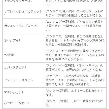
トランキライザー弾1
狙いにくくなる特殊弾を1発撃つことができ
る。
[エンジニア]自分の持っているガジェットの
リプレニッシュ・ガジェット
1
リチャージ時間を回復させることができる。
[エンジニア]一定時間、ガジェットの効果を
ガジェットインブローブ1
上昇させる。一部ガジェットでは効果が無
い。
[エンジニア]一定時間、自分の感知性能を上
ホークアイ1
昇させる。エネミーのハイディング効果を打
ち消し、光歪曲迷彩も感知する。
[デストロイヤー]着弾地点に爆発エリアが発
炸裂弾1
生し、触れたエネミーにダメージを与える特
殊弾を1発撃つことができる。
[スナイパー]一定時間、バレットサークルの
サジエスチョン1
精度が上昇し、銃弾がばらつきにくくなる。
[スナイパー]しゃがみ姿勢になり、攻撃力、
セントリー・スタイル
防御力、リロード速度が上がる。しゃがみ状
態中であれば、効果は継続される。
[タンク]一定時間、エネミーに狙われやすく
アテンション1
なる。
[タンク]一定時間、リロード時間が短縮され
ハッピートリガー1
る。