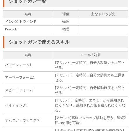
ショットガン一覧
名称
弾種
主なドロップ先
インパクトウィンド
物理
Peacock
物理
ショットガンで使えるスキル
名称
ロール / 効果
[アサルト] 一定時間、自分の攻撃力を上昇さ
パワーフォーム1
せる。
[アサルト] 一定時間、自分の防御力を上昇さ
アーマーフォーム1
せる。
[アサルト] 一定時間、自分移動速度を上昇さ
スピードフォーム1
せる。
[アサルト]一定時間、エネミーから感知され
ハイディング1
にくくなり、感知された後も狙われにくくな
る。
[アサルト]高速でステップ移動を行う。連続2
オムニア・ヴェニタス1
回の使用が可能。
[サポーター] 味方のHPを回復する特殊弾を1