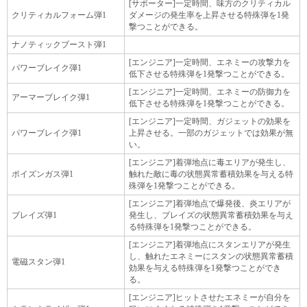
[サポーター]一定時間、味方のクリティカル
クリティカルフォーム弾1
ダメージの発生率を上昇させる特殊弾を1発
撃つことができる。
ナノティックブースト弾1
[エンジニア]一定時間、エネミーの攻撃力を
パワーブレイク弾1
低下させる特殊弾を1発撃つことができる。
[エンジニア]一定時間、エネミーの防御力を
アーマーブレイク弾1
低下させる特殊弾を1発撃つことができる。
[エンジニア]一定時間、ガジェットの効果を
パワーブレイク弾1
上昇させる。一部のガジェットでは効果が無
い。
[エンジニア]着弾地点に毒エリアが発生し、
ポイズンガス弾1
触れた敵に毒の状態異常蓄積効果を与える特
殊弾を1発撃つことができる。
[エンジニア]着弾地点で爆発後、炎エリアが
ブレイズ弾1
発生し、ブレイズの状態異常蓄積効果を与え
る特殊弾を1発撃つことができる。
[エンジニア]着弾地点にスタンエリアが発生
し、触れたエネミーにスタンの状態異常蓄積
電磁スタン弾1
効果を与える特殊弾を1発撃つことができ
る。
[エンジニア]ヒットさせたエネミーが自分を