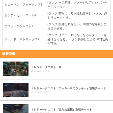
[タンク]一定時間、ダメージリアクションを
ヒューマン・フォートレス1
とらなくなる。
[タンク]前転による回避動作を行いつつ、弾
タクティカル・ロール1
をリロードする。
[タンク]挑発行動を行い、周囲の敵を自分に
プロボークシャウト1
注目させる。
[タンク]使用中、動けなくなるがダメージを
シールド・マトリックス1
受けなくなる。ボタン長押しによる時間延長
が可能。
最新記事
トレジャークエスト一覧
2018/02/17 17:00
トレジャークエスト『ラッキー中のラッキー』攻略チャート
2018/02/17 16:37
トレジャークエスト『立たぬ墓標』攻略チャート