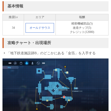
基本情報
推奨Lv
エリア
報酬
精密機械部品(5)
34
オールドサウス
改造チップ(5)
クレジット(12000)
攻略チャート・出現場所
「地下鉄道施設跡B」のどこかにある「金箔」を入手する