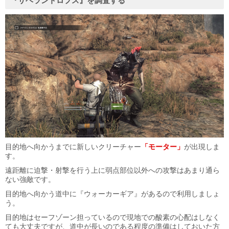
『サヘラントロプス』を調査する
目的地へ向かうまでに新しいクリーチャー
「モーター」
が出現しま
す。
遠距離に迫撃・射撃を行う上に弱点部位以外への攻撃はあまり通ら
ない強敵です。
目的地へ向かう道中に『ウォーカーギア』があるので利用しましょ
う。
目的地はセーフゾーン担っているので現地での酸素の心配はしなく
ても大丈夫ですが、道中が長いのである程度の準備はしておいた方